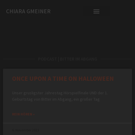
CHIARA GMEINER
PODCAST | BITTER IM ABGANG
ONCE UPON A TIME ON HALLOWEEN
Unser grusligster Jahrestag Hörspielfinale UND der 1.
Geburtstag von Bitter im Abgang, ein großer Tag
REIN HÖREN »
6. November 2023