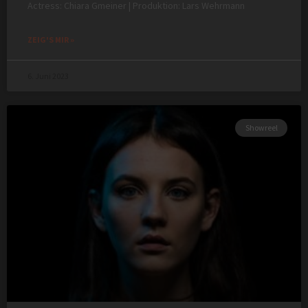
Actress: Chiara Gmeiner | Produktion: Lars Wehrmann
ZEIG'S MIR »
6. Juni 2023
Showreel