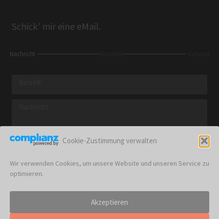
Schick' mir eine eMail.
Nachricht
Absender
Versand
Cookie-Zustimmung verwalten
weiter zum Absender
Wir verwenden Cookies, um unsere Website und unseren Service zu
optimieren.
Akzeptieren