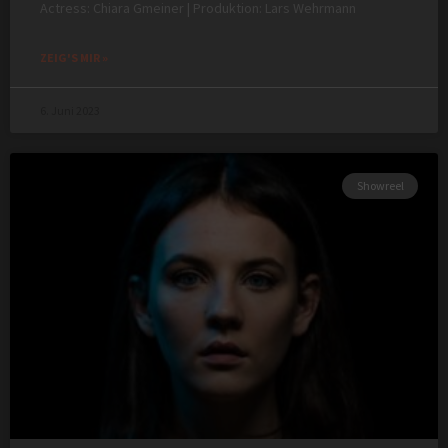
Actress: Chiara Gmeiner | Produktion: Lars Wehrmann
ZEIG'S MIR »
6. Juni 2023
Showreel