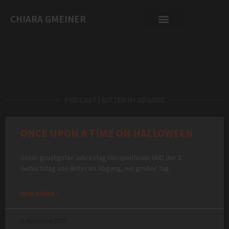
CHIARA GMEINER
PODCAST | BITTER IM ABGANG
ONCE UPON A TIME ON HALLOWEEN
Unser grusligster Jahrestag Hörspielfinale UND der 1.
Geburtstag von Bitter im Abgang, ein großer Tag
REIN HÖREN »
6. November 2023