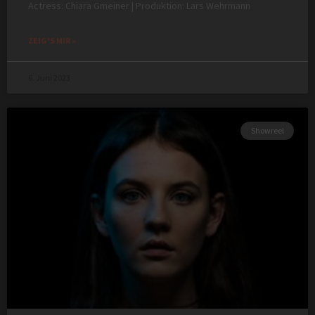
Actress: Chiara Gmeiner | Produktion: Lars Wehrmann
ZEIG'S MIR »
6. Juni 2023
Showreel