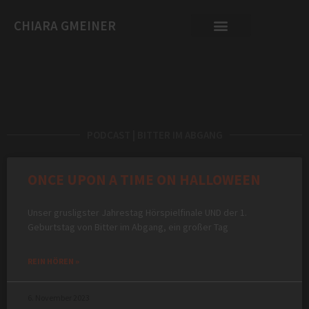
CHIARA GMEINER
PODCAST | BITTER IM ABGANG
ONCE UPON A TIME ON HALLOWEEN
Unser grusligster Jahrestag Hörspielfinale UND der 1.
Geburtstag von Bitter im Abgang, ein großer Tag
REIN HÖREN »
6. November 2023