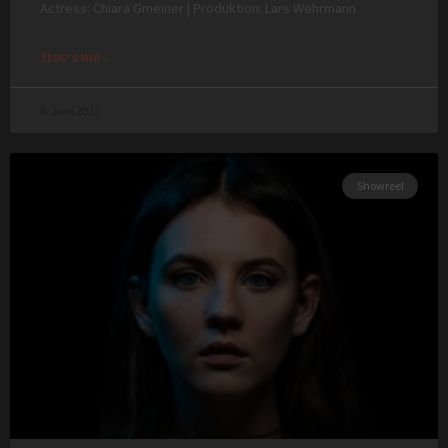
Actress: Chiara Gmeiner | Produktion: Lars Wehrmann
ZEIG'S MIR »
6. Juni 2023
Showreel