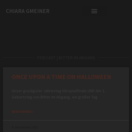
CHIARA GMEINER
PODCAST | BITTER IM ABGANG
ONCE UPON A TIME ON HALLOWEEN
Unser grusligster Jahrestag Hörspielfinale UND der 1.
Geburtstag von Bitter im Abgang, ein großer Tag
REIN HÖREN »
6. November 2023