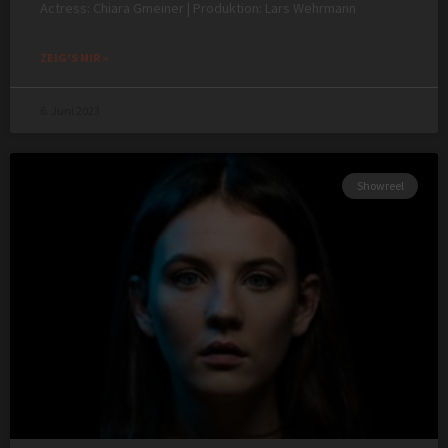
Actress: Chiara Gmeiner | Produktion: Lars Wehrmann
ZEIG'S MIR »
6. Juni 2023
Showreel