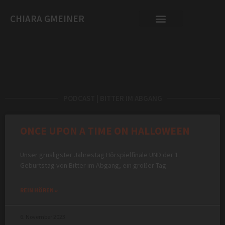
CHIARA GMEINER
PODCAST | BITTER IM ABGANG
ONCE UPON A TIME ON HALLOWEEN
Unser grusligster Jahrestag Hörspielfinale UND der 1.
Geburtstag von Bitter im Abgang, ein großer Tag
REIN HÖREN »
6. November 2023