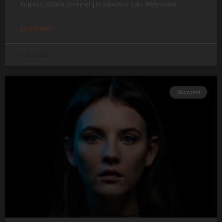
Actress: Chiara Gmeiner | Produktion: Lars Wehrmann
ZEIG'S MIR »
6. Juni 2023
Showreel