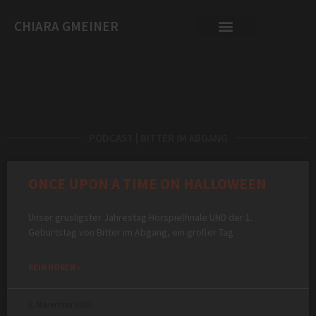
CHIARA GMEINER
PODCAST | BITTER IM ABGANG
ONCE UPON A TIME ON HALLOWEEN
Unser grusligster Jahrestag Hörspielfinale UND der 1.
Geburtstag von Bitter im Abgang, ein großer Tag
REIN HÖREN »
6. November 2023