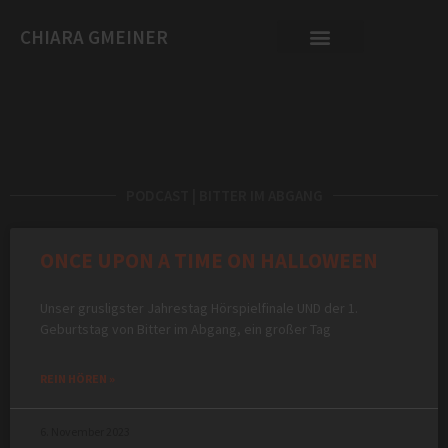
CHIARA GMEINER
PODCAST | BITTER IM ABGANG
ONCE UPON A TIME ON HALLOWEEN
Unser grusligster Jahrestag Hörspielfinale UND der 1.
Geburtstag von Bitter im Abgang, ein großer Tag
REIN HÖREN »
6. November 2023