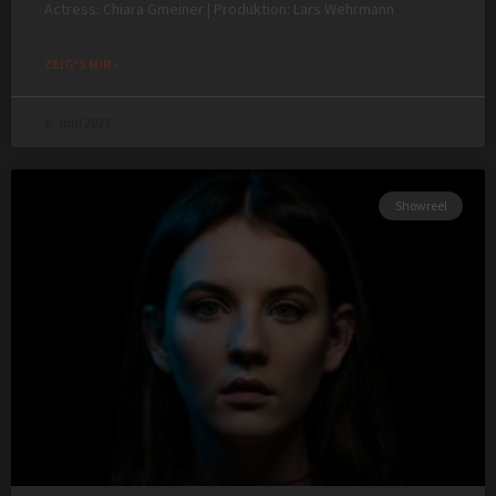
Actress: Chiara Gmeiner | Produktion: Lars Wehrmann
ZEIG'S MIR »
6. Juni 2023
Showreel