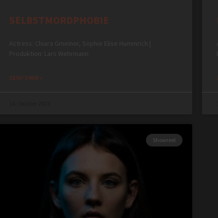
SELBSTMORDPHOBIE
Actress: Chiara Gmeiner, Sophie Elise Hummrich |
Produktion: Lars Wehrmann
ZEIG'S MIR »
14. Oktober 2023
Showreel