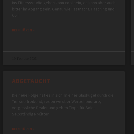
Ins Fitnessstudio gehen kann cool sein, es kann aber auch
bitter im Abgang sein. Genau wie Fastnacht, Fasching und
Co.!
REIN HÖREN »
19. Februar 2023
ABGETAUCHT
Die neue Folge hat es in sich. In einer Glaskugel durch die
Tiefsee treibend, reden wir über Werbehonorare,
vergessliche Dealer und geben Tipps für Solo-
Selbständige Mütter.
REIN HÖREN »