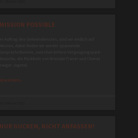
22. Oktober 2023
MISSION POSSIBLE
Im Auftrag des Geheimdienstes, sind wir endlich auf
Mission, dabei finden wir wieder spannende
Gesprächsthemen, zwischen bittere Vergnügungspark-
Besuche, die Rückkehr von Brendan Fraser und Chiaras
ewiger Jugend.
REIN HÖREN »
26. Februar 2023
NUR GUCKEN, NICHT ANFASSEN!