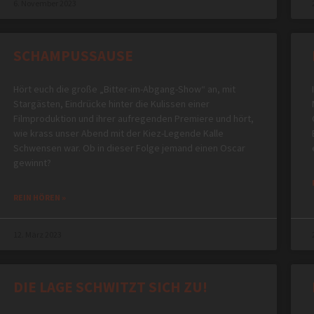
6. November 2023
SCHAMPUSSAUSE
Hört euch die große „Bitter-im-Abgang-Show“ an, mit
Stargästen, Eindrücke hinter die Kulissen einer
Filmproduktion und ihrer aufregenden Premiere und hört,
wie krass unser Abend mit der Kiez-Legende Kalle
Schwensen war. Ob in dieser Folge jemand einen Oscar
gewinnt?
REIN HÖREN »
12. März 2023
DIE LAGE SCHWITZT SICH ZU!