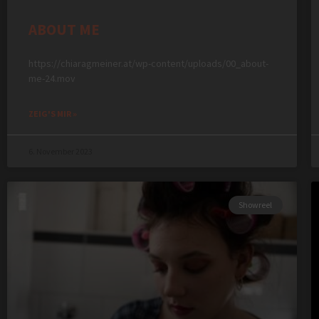
ABOUT ME
https://chiaragmeiner.at/wp-content/uploads/00_about-
me-24.mov
ZEIG'S MIR »
6. November 2023
Showreel