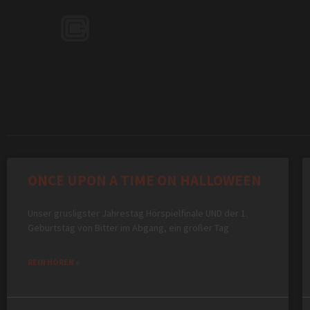
ONCE UPON A TIME ON HALLOWEEN
Unser grusligster Jahrestag Hörspielfinale UND der 1.
Geburtstag von Bitter im Abgang, ein großer Tag
REIN HÖREN »