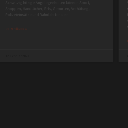
Schwitzig-hitzige Angelegenheiten können Sport,
Shoppen, Handtücher, BHs, Geburten, Verhütung,
Polizeieinsätze und Bahnfahrten sein.
REIN HÖREN »
12. Februar 2023