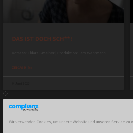
DAS IST DOCH SCH**!
Actress: Chiara Gmeiner | Produktion: Lars Wehrmann
ZEIG'S MIR »
6. Juni 2023
Wir verwenden Cookies, um unsere Website und unseren Service zu o