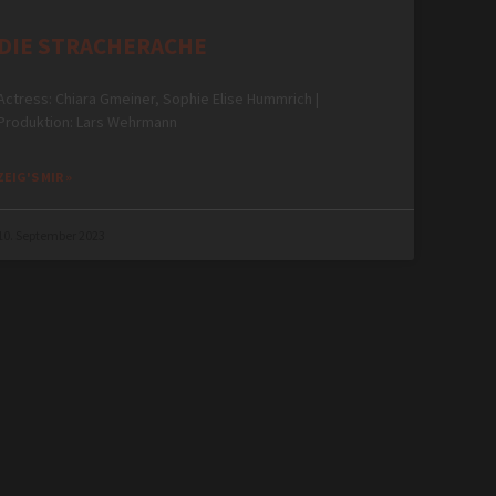
DIE STRACHERACHE
Actress: Chiara Gmeiner, Sophie Elise Hummrich |
Produktion: Lars Wehrmann
ZEIG'S MIR »
10. September 2023