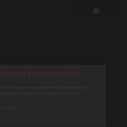
FRIEDHOF DER KUSCHELTIERE
Es ist scheisse gruselig hier im Hotel Finsterwald (Ja,
Google-Bewertung ist schon raus). Frühstück ist
REIN HÖREN »