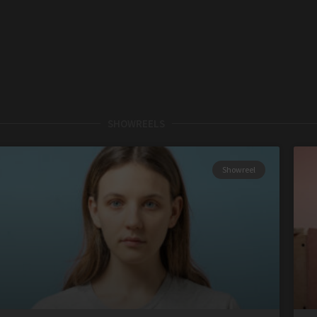
SHOWREELS
Showreel