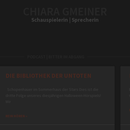
CHIARA GMEINER
Schauspielerin | Sprecherin
PODCAST | BITTER IM ABGANG
DIE BIBLIOTHEK DER UNTOTEN
Schopenhauer im Sommerhaus der Stars Dies ist die
dritte Folge unseres diesjährigen Halloween-Hörspiels!
Wir
REIN HÖREN »