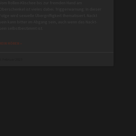
Vom Rollen-Klischee bis zur fremden Hand am
Oberschenkel ist vieles dabei. Triggerwarnung: In dieser
Folge wird sexuelle Übergriffigkeit thematisiert. Nackt
sein kann bitter im Abgang sein, auch wenn das Nackt-
sein selbstbestimmt ist.
REIN HÖREN »
6. Februar 2023