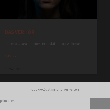
DAS VERHÖR
Actress: Chiara Gmeiner | Produktion: Lars Wehrmann
ZEIG'S MIR »
27. März 2023
Cookie-Zustimmung verwalten
ptimieren.