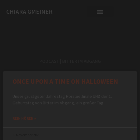
CHIARA GMEINER
PODCAST | BITTER IM ABGANG
ONCE UPON A TIME ON HALLOWEEN
Unser grusligster Jahrestag Hörspielfinale UND der 1.
Geburtstag von Bitter im Abgang, ein großer Tag
REIN HÖREN »
6. November 2023