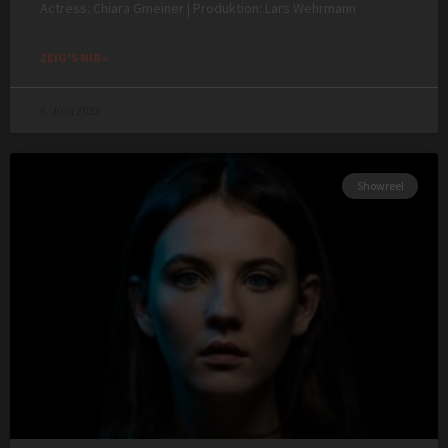
Actress: Chiara Gmeiner | Produktion: Lars Wehrmann
ZEIG'S MIR »
6. Juni 2023
Showreel