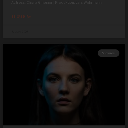
Actress: Chiara Gmeiner | Produktion: Lars Wehrmann
ZEIG'S MIR »
6. Juni 2023
Showreel