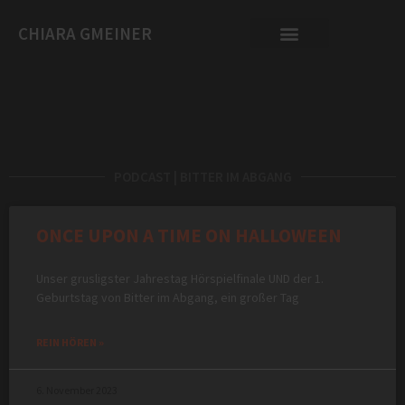
CHIARA GMEINER
PODCAST | BITTER IM ABGANG
ONCE UPON A TIME ON HALLOWEEN
Unser grusligster Jahrestag Hörspielfinale UND der 1.
Geburtstag von Bitter im Abgang, ein großer Tag
REIN HÖREN »
6. November 2023